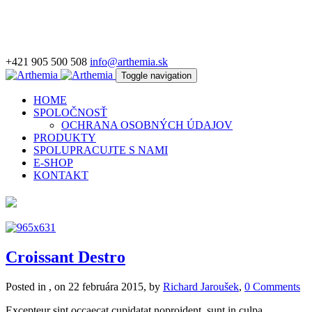
+421 905 500 508
info@arthemia.sk
Toggle navigation
HOME
SPOLOČNOSŤ
OCHRANA OSOBNÝCH ÚDAJOV
PRODUKTY
SPOLUPRACUJTE S NAMI
E-SHOP
KONTAKT
Croissant Destro
Posted in , on 22 februára 2015, by
Richard Jaroušek
,
0 Comments
Excepteur sint occaecat cupidatat noproident, sunt in culpa