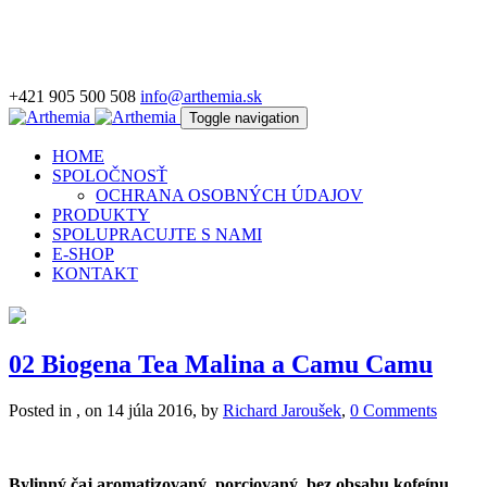
+421 905 500 508
info@arthemia.sk
Toggle navigation
HOME
SPOLOČNOSŤ
OCHRANA OSOBNÝCH ÚDAJOV
PRODUKTY
SPOLUPRACUJTE S NAMI
E-SHOP
KONTAKT
02 Biogena Tea Malina a Camu Camu
Posted in , on 14 júla 2016, by
Richard Jaroušek
,
0 Comments
Bylinný čaj aromatizovaný, porciovaný, bez obsahu kofeínu