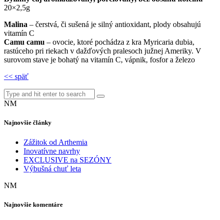
20×2,5g
Malina
– čerstvá, či sušená je silný antioxidant, plody obsahujú
vitamín C
Camu camu
– ovocie, ktoré pochádza z kra Myricaria dubia,
rastúceho pri riekach v dažďových pralesoch južnej Ameriky. V
surovom stave je bohatý na vitamín C, vápnik, fosfor a železo
<< späť
NM
Najnovšie články
Zážitok od Arthemia
Inovatívne navrhy
EXCLUSIVE na SEZÓNY
Výbušná chuť leta
NM
Najnovšie komentáre