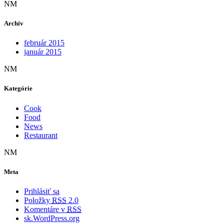
NM
Archív
február 2015
január 2015
NM
Kategórie
Cook
Food
News
Restaurant
NM
Meta
Prihlásiť sa
Položky
RSS
2.0
Komentáre v
RSS
sk.WordPress.org