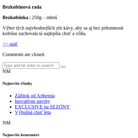
Bezkofeinová rada
Bezkofeinka
| 250g – mletá
Výber tých najvhodnejších zŕn kávy, aby sa aj bez prítomnosti
kofeínu zachovala tá najlepšia chuť a vôňa.
<< späť
Comments are closed.
NM
Najnovšie články
Zážitok od Arthemia
Inovatívne navrhy
EXCLUSIVE na SEZÓNY
Výbušná chuť leta
NM
Najnovšie komentáre