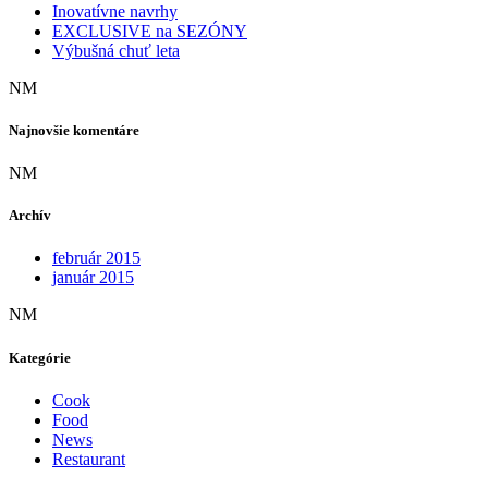
Inovatívne navrhy
EXCLUSIVE na SEZÓNY
Výbušná chuť leta
NM
Najnovšie komentáre
NM
Archív
február 2015
január 2015
NM
Kategórie
Cook
Food
News
Restaurant