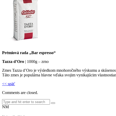
Prémiová rada „Bar espresso“
Tazza d’Oro
| 1000g – zrno
Zmes Tazza d’Oro je výsledkom mnohoročného výskumu a skúseností v 
Táto zmes je populárna hlavne vďaka svojim vynikajúcim vlastnosti
<< späť
Comments are closed.
NM