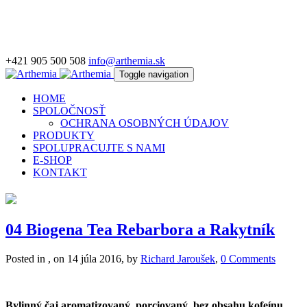
+421 905 500 508
info@arthemia.sk
Toggle navigation
HOME
SPOLOČNOSŤ
OCHRANA OSOBNÝCH ÚDAJOV
PRODUKTY
SPOLUPRACUJTE S NAMI
E-SHOP
KONTAKT
04 Biogena Tea Rebarbora a Rakytník
Posted in , on 14 júla 2016, by
Richard Jaroušek
,
0 Comments
Bylinný čaj aromatizovaný, porciovaný, bez obsahu kofeínu,