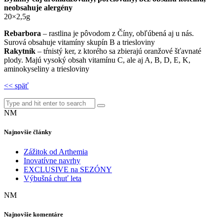
neobsahuje alergény
20×2,5g
Rebarbora
– rastlina je pôvodom z Číny, obľúbená aj u nás.
Surová obsahuje vitamíny skupín B a triesloviny
Rakytník
– tŕnistý ker, z ktorého sa zbierajú oranžové šťavnaté
plody. Majú vysoký obsah vitamínu C, ale aj A, B, D, E, K,
aminokyseliny a triesloviny
<< späť
NM
Najnovšie články
Zážitok od Arthemia
Inovatívne navrhy
EXCLUSIVE na SEZÓNY
Výbušná chuť leta
NM
Najnovšie komentáre