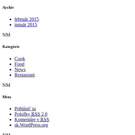
Archív
február 2015
január 2015
NM
Kategórie
Cook
Food
News
Restaurant
NM
Meta
Prihlásiť sa
Položky
RSS
2.0
Komentáre v
RSS
sk.WordPress.org