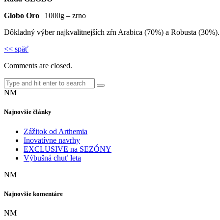
Globo Oro
| 1000g – zrno
Dôkladný výber najkvalitnejších zŕn Arabica (70%) a Robusta (30%). Má
<< späť
Comments are closed.
NM
Najnovšie články
Zážitok od Arthemia
Inovatívne navrhy
EXCLUSIVE na SEZÓNY
Výbušná chuť leta
NM
Najnovšie komentáre
NM