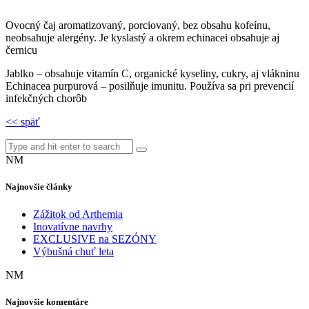
Ovocný čaj aromatizovaný, porciovaný, bez obsahu kofeínu,
neobsahuje alergény. Je kyslastý a okrem echinacei obsahuje aj
černicu
Jablko – obsahuje vitamín C, organické kyseliny, cukry, aj vlákninu
Echinacea purpurová – posilňuje imunitu. Používa sa pri prevencií
infekčných chorôb
<< späť
NM
Najnovšie články
Zážitok od Arthemia
Inovatívne navrhy
EXCLUSIVE na SEZÓNY
Výbušná chuť leta
NM
Najnovšie komentáre