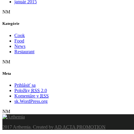
január 2015
NM
Kategórie
Cook
Food
News
Restaurant
NM
Meta
Prihlásiť sa
Položky
RSS
2.0
Komentáre v
RSS
sk.WordPress.org
NM
2017 Arthemia. Created by
AD ACTA PROMOTION